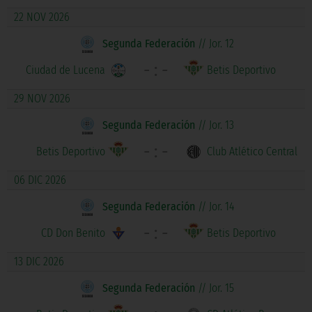
22 NOV 2026
Segunda Federación
// Jor. 12
- : -
Ciudad de Lucena
Betis Deportivo
29 NOV 2026
Segunda Federación
// Jor. 13
- : -
Betis Deportivo
Club Atlético Central
06 DIC 2026
Segunda Federación
// Jor. 14
- : -
CD Don Benito
Betis Deportivo
13 DIC 2026
Segunda Federación
// Jor. 15