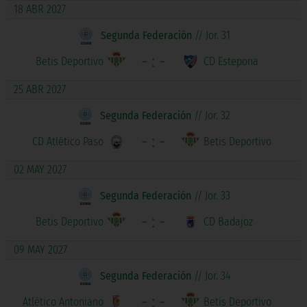
18 ABR 2027
Segunda Federación
// Jor. 31
- : -
Betis Deportivo
CD Estepona
25 ABR 2027
Segunda Federación
// Jor. 32
- : -
CD Atlético Paso
Betis Deportivo
02 MAY 2027
Segunda Federación
// Jor. 33
- : -
Betis Deportivo
CD Badajoz
09 MAY 2027
Segunda Federación
// Jor. 34
- : -
Atlético Antoniano
Betis Deportivo