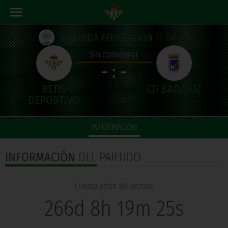
// Jor. 33
SEGUNDA FEDERACIÓN
Sin comenzar
- : -
INFORMACIÓN
INFORMACIÓN
DEL PARTIDO
Cuenta atrás del partido
266d 8h 19m 25s