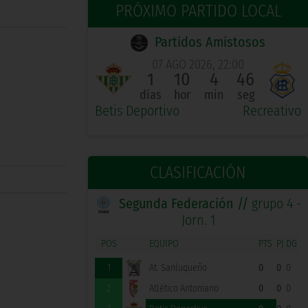
PRÓXIMO PARTIDO LOCAL
Partidos Amistosos
07 AGO 2026, 22:00
1
10
4
45
días
hor
min
seg
Betis Deportivo
Recreativo
CLASIFICACIÓN
Segunda Federación //
grupo 4 -
Jorn. 1
POS
EQUIPO
PTS
PJ
DG
1
At. Sanluqueño
0
0
0
2
Atlético Antoniano
0
0
0