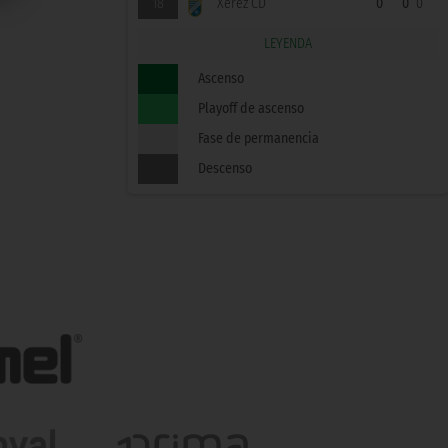
18
Xerez CD
0
0
0
LEYENDA
Ascenso
Playoff de ascenso
Fase de permanencia
Descenso