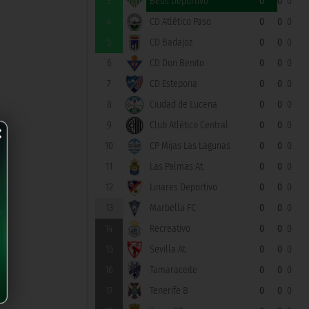
3
Betis Deportivo
0
0
0
4
CD Atlético Paso
0
0
0
5
CD Badajoz
0
0
0
6
CD Don Benito
0
0
0
7
CD Estepona
0
0
0
8
Ciudad de Lucena
0
0
0
×
9
Club Atlético Central
0
0
0
10
CP Mijas Las Lagunas
0
0
0
11
Las Palmas At.
0
0
0
12
Linares Deportivo
0
0
0
13
Marbella FC
0
0
0
14
Recreativo
0
0
0
15
Sevilla At.
0
0
0
16
Tamaraceite
0
0
0
17
Tenerife B
0
0
0