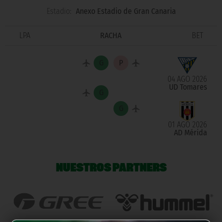
Estadio:
Anexo Estadio de Gran Canaria
LPA
RACHA
BET
04 AGO 2026
UD Tomares
01 AGO 2026
AD Mérida
NUESTROS PARTNERS