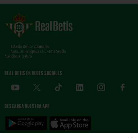
Estadio Benito Villamarín
Avda. de Heliópolis s/n, 41012 Sevilla
Atención al Bético
REAL BETIS EN REDES SOCIALES
DESCARGA NUESTRA APP