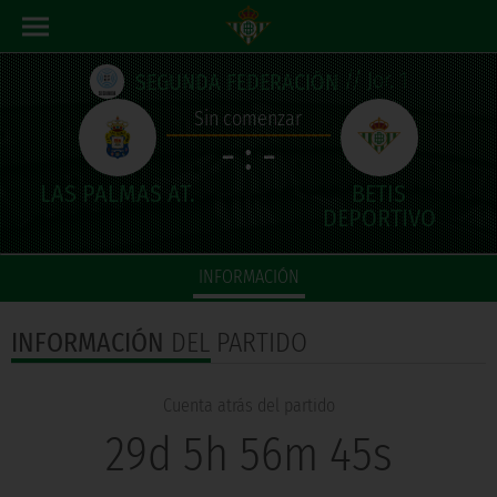
// Jor. 1
SEGUNDA FEDERACIÓN
Sin comenzar
- : -
INFORMACIÓN
INFORMACIÓN
DEL PARTIDO
Cuenta atrás del partido
29d 5h 56m 44s