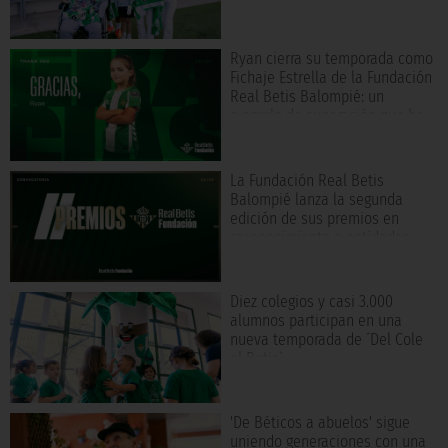
Ryan cierra su temporada como
Fichaje Estrella de la Fundación
Real Betis Balompié: un
ejemplo de superación que ha
dado visibilidad a la diabetes
tipo 1
La Fundación Real Betis
Balompié lanza la segunda
edición de sus premios en
reconocimiento a entidades
que promueven sus valores
Diez colegios y casi 3.000
alumnos participan en una
nueva temporada de ´Del Cole
al Betis`
'De Béticos a abuelos' sigue
uniendo generaciones con una