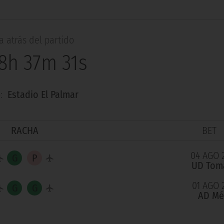
 atrás del partido
8h 37m 30s
o:
Estadio El Palmar
RACHA
BET
04 AGO 
UD Tom
01 AGO 
AD Mé