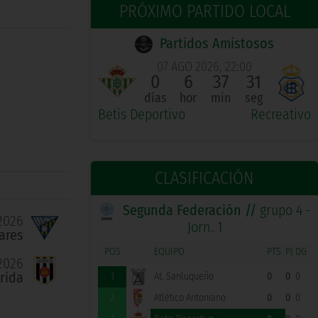
PRÓXIMO PARTIDO LOCAL
Partidos Amistosos
07 AGO 2026, 22:00
0
6
37
30
días
hor
min
seg
Betis Deportivo
Recreativo
CLASIFICACIÓN
Segunda Federación //
grupo 4 -
2026
Jorn. 1
ares
POS
EQUIPO
PTS
PJ
DG
2026
rida
1
At. Sanluqueño
0
0
0
2
Atlético Antoniano
0
0
0