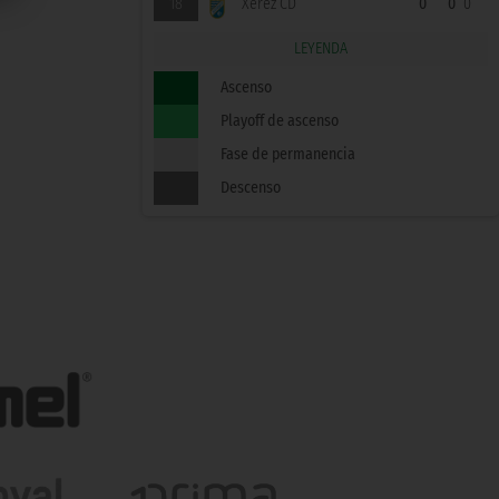
18
Xerez CD
0
0
0
LEYENDA
Ascenso
Playoff de ascenso
Fase de permanencia
Descenso