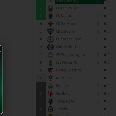
3
Betis Deportivo
0
0
0
4
CD Atlético Paso
0
0
0
5
CD Badajoz
0
0
0
6
CD Don Benito
0
0
0
7
CD Estepona
0
0
0
8
Ciudad de Lucena
0
0
0
×
9
Club Atlético Central
0
0
0
10
CP Mijas Las Lagunas
0
0
0
11
Las Palmas At.
0
0
0
12
Linares Deportivo
0
0
0
13
Marbella FC
0
0
0
14
Recreativo
0
0
0
15
Sevilla At.
0
0
0
16
Tamaraceite
0
0
0
17
Tenerife B
0
0
0