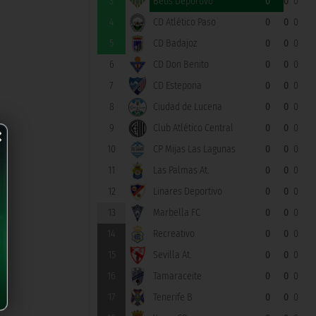
3
Betis Deportivo
0
0
0
4
CD Atlético Paso
0
0
0
5
CD Badajoz
0
0
0
6
CD Don Benito
0
0
0
7
CD Estepona
0
0
0
8
Ciudad de Lucena
0
0
0
×
9
Club Atlético Central
0
0
0
10
CP Mijas Las Lagunas
0
0
0
11
Las Palmas At.
0
0
0
12
Linares Deportivo
0
0
0
13
Marbella FC
0
0
0
14
Recreativo
0
0
0
15
Sevilla At.
0
0
0
16
Tamaraceite
0
0
0
17
Tenerife B
0
0
0