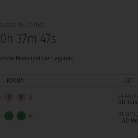
 atrás del partido
10h 37m 46s
ortivo Municipal Las Lagunas
RACHA
BET
04 AGO 
UD Tom
01 AGO 
AD Mé