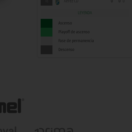
18
Xerez CD
0
0
0
LEYENDA
Ascenso
Playoff de ascenso
Fase de permanencia
Descenso