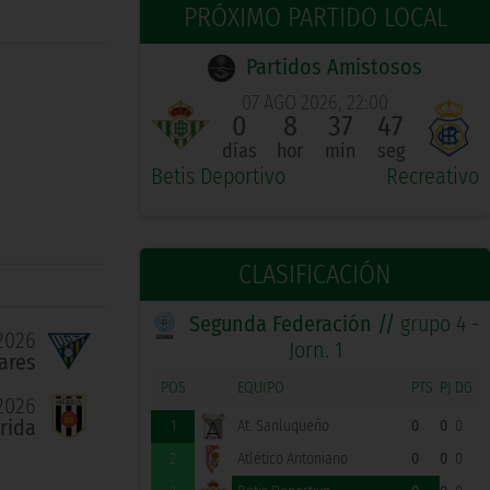
PRÓXIMO PARTIDO LOCAL
Partidos Amistosos
07 AGO 2026, 22:00
0
8
37
46
días
hor
min
seg
Betis Deportivo
Recreativo
CLASIFICACIÓN
Segunda Federación //
grupo 4 -
2026
Jorn. 1
ares
POS
EQUIPO
PTS
PJ
DG
2026
rida
1
At. Sanluqueño
0
0
0
2
Atlético Antoniano
0
0
0