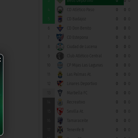
3
Betis Deportivo
0
0
0
4
CD Atlético Paso
0
0
0
5
CD Badajoz
0
0
0
6
CD Don Benito
0
0
0
7
CD Estepona
0
0
0
8
Ciudad de Lucena
0
0
0
×
9
Club Atlético Central
0
0
0
10
CP Mijas Las Lagunas
0
0
0
11
Las Palmas At.
0
0
0
12
Linares Deportivo
0
0
0
13
Marbella FC
0
0
0
14
Recreativo
0
0
0
15
Sevilla At.
0
0
0
16
Tamaraceite
0
0
0
17
Tenerife B
0
0
0