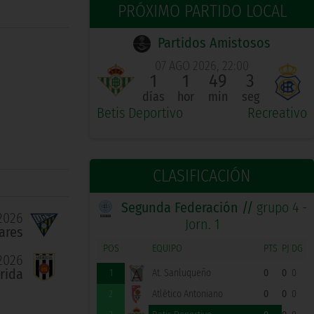
PRÓXIMO PARTIDO LOCAL
Partidos Amistosos
07 AGO 2026, 22:00
1
1
49
2
días
hor
min
seg
Betis Deportivo
Recreativo
CLASIFICACIÓN
Segunda Federación //
grupo 4 -
2026
Jorn. 1
ares
POS
EQUIPO
PTS
PJ
DG
2026
rida
1
At. Sanluqueño
0
0
0
2
Atlético Antoniano
0
0
0