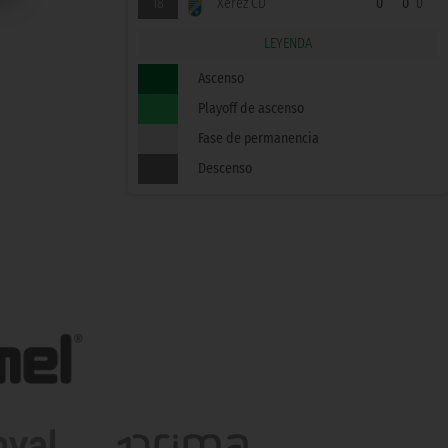
18
Xerez CD
0
0
0
LEYENDA
Ascenso
Playoff de ascenso
Fase de permanencia
Descenso