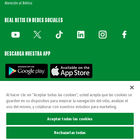
Atención al Bético
REAL BETIS EN REDES SOCIALES
DESCARGA NUESTRA APP
Al hacer clic en “Aceptar todas las cookies”, usted acepta que las cookies se
guarden en su dispositivo para mejorar la navegación del sitio, analizar el
© REAL BETIS BALOMPIE.
esta página web es la única oficial del real betis balompie.
uso del mismo, y colaborar con nuestros estudios para marketing.
todos los derechos reservados.
Avisos legales
Aceptar todas las cookies
Política de privacidad
Cookies
Rechazarlas todas
Accesibilidad