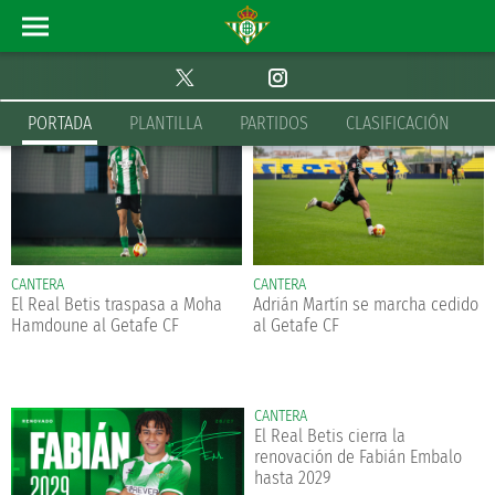
PORTADA
BETIS DEPORTIVO
PORTADA
PLANTILLA
PARTIDOS
CLASIFICACIÓN
CANTERA
CANTERA
El Real Betis traspasa a Moha
Adrián Martín se marcha cedido
Hamdoune al Getafe CF
al Getafe CF
CANTERA
El Real Betis cierra la
renovación de Fabián Embalo
hasta 2029