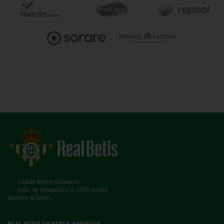
Estadio Benito Villamarín
Avda. de Heliópolis s/n, 41012 Sevilla
Atención al Bético