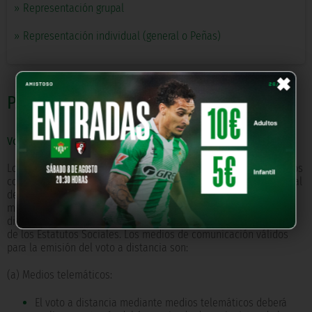
»
Representación grupal
»
Representación individual (general o Peñas)
×
PARA VOTAR
Voto a distancia.
Los accionistas podrán ejercer el voto en relación con los asuntos
comprendidos en los puntos del Orden del Día de la Junta General
de Accionistas con carácter previo a su celebración, a través de
medios de comunicación a distancia, de conformidad con lo
dispuesto en la Ley de Sociedades de Capital y en el artículo 22
de los Estatutos Sociales. Los medios de comunicación válidos
para la emisión del voto a distancia son:
(a) Medios telemáticos:
El voto a distancia mediante medios telemáticos deberá