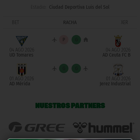
Estadio:
Ciudad Deportiva Luis del Sol
BET
RACHA
XER
04 AGO 2026
04 AGO 2026
UD Tomares
AD Ceuta FC B
01 AGO 2026
01 AGO 2026
AD Mérida
Jerez Industrial
NUESTROS PARTNERS