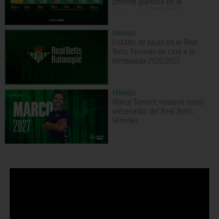
primera plantilla en la
temporada 2026/2027
FÉMINAS
Listado de bajas en el Real
Betis Féminas de cara a la
temporada 2026/2027
FÉMINAS
Marco Tamarit renueva como
entrenador del Real Betis
Féminas