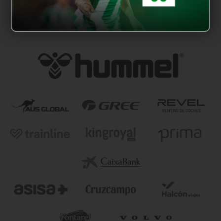
NUESTROS PARTNERS