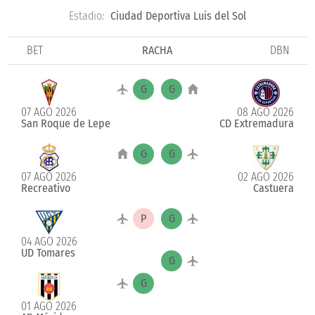
Estadio:
Ciudad Deportiva Luis del Sol
BET
RACHA
DBN
07 AGO 2026
08 AGO 2026
San Roque de Lepe
CD Extremadura
07 AGO 2026
02 AGO 2026
Recreativo
Castuera
04 AGO 2026
UD Tomares
01 AGO 2026