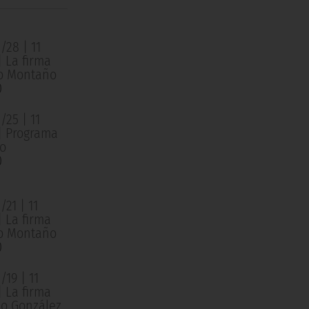
/28 | 11
| La firma
o Montaño
0
/25 | 11
 | Programa
o
0
21 | 11
| La firma
o Montaño
0
19 | 11
| La firma
o González