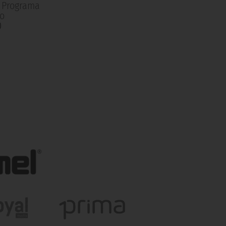
| Programa
o
0