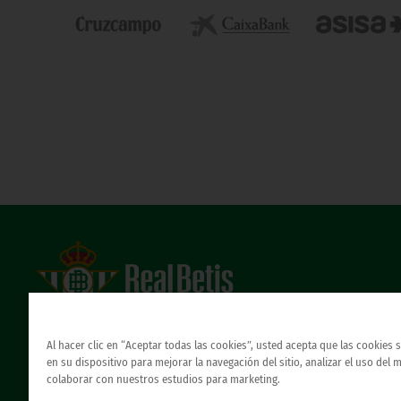
Estadio Benito Villamarín
Avda. de Heliópolis s/n, 41012 Sevilla
Al hacer clic en “Aceptar todas las cookies”, usted acepta que las cookies
Atención al Bético
en su dispositivo para mejorar la navegación del sitio, analizar el uso del 
colaborar con nuestros estudios para marketing.