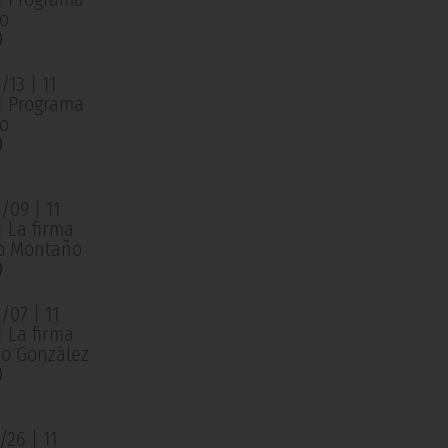
o
0
13 | 11
 | Programa
o
0
/09 | 11
| La firma
o Montaño
0
/07 | 11
| La firma
o González
0
26 | 11