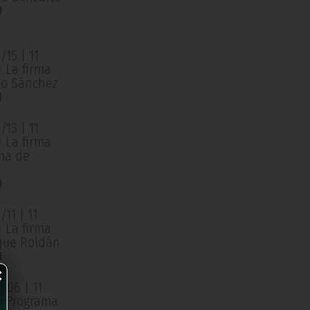
0
15 | 11
| La firma
o Sánchez
0
13 | 11
| La firma
ma de
0
11 | 11
| La firma
que Roldán
0
×
/06 | 11
 | Programa