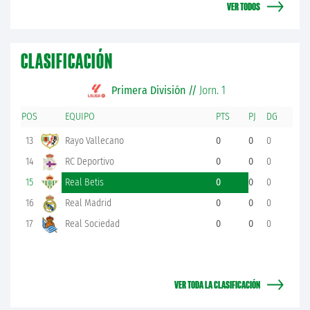
VER TODOS
CLASIFICACIÓN
Primera División //
Jorn. 1
POS
EQUIPO
PTS
PJ
DG
13
Rayo Vallecano
0
0
0
14
RC Deportivo
0
0
0
15
Real Betis
0
0
0
16
Real Madrid
0
0
0
17
Real Sociedad
0
0
0
VER TODA LA CLASIFICACIÓN