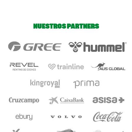
NUESTROS PARTNERS