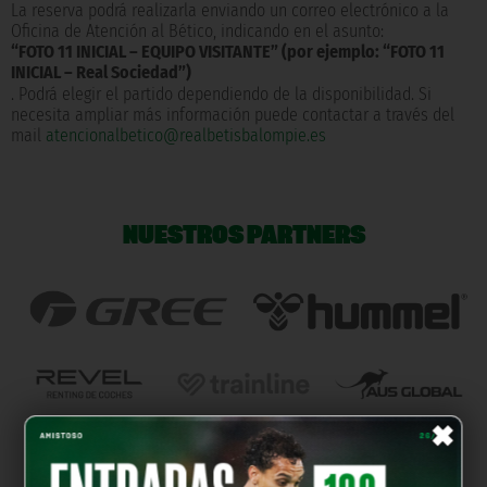
La reserva podrá realizarla enviando un correo electrónico a la
Oficina de Atención al Bético, indicando en el asunto:
“FOTO 11 INICIAL – EQUIPO VISITANTE” (por ejemplo: “FOTO 11
INICIAL – Real Sociedad”)
. Podrá elegir el partido dependiendo de la disponibilidad. Si
necesita ampliar más información puede contactar a través del
mail
atencionalbetico@realbetisbalompie.es
NUESTROS PARTNERS
×