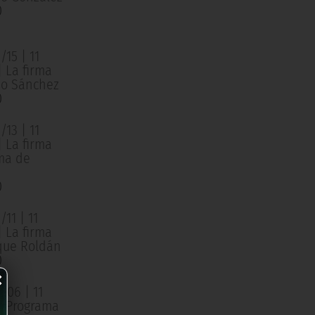
0
15 | 11
| La firma
o Sánchez
0
13 | 11
| La firma
ma de
0
11 | 11
| La firma
que Roldán
0
×
/06 | 11
 | Programa