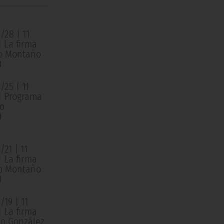
/28 | 11
| La firma
o Montaño
0
/25 | 11
 | Programa
o
0
21 | 11
| La firma
o Montaño
0
19 | 11
| La firma
o González