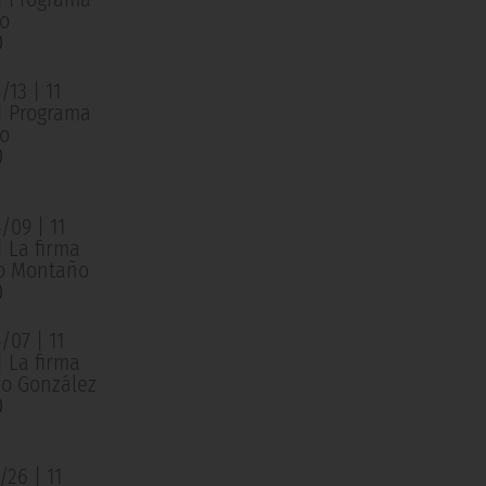
o
0
13 | 11
 | Programa
o
0
/09 | 11
| La firma
o Montaño
0
/07 | 11
| La firma
o González
0
26 | 11