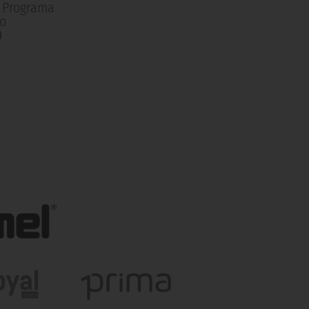
| Programa
o
0