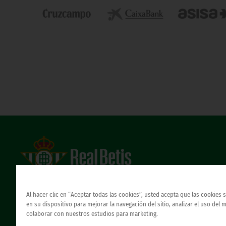
Estadio Benito Villamarín
Avda. de Heliópolis s/n, 41012 Sevilla
Al hacer clic en “Aceptar todas las cookies”, usted acepta que las cookies
Atención al Bético
en su dispositivo para mejorar la navegación del sitio, analizar el uso del 
colaborar con nuestros estudios para marketing.