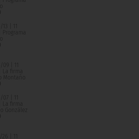
o
0
13 | 11
 | Programa
o
0
/09 | 11
| La firma
o Montaño
0
/07 | 11
| La firma
o González
0
26 | 11