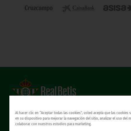
Estadio Benito Villamarín
Avda. de Heliópolis s/n, 41012 Sevilla
Al hacer clic en “Aceptar todas las cookies”, usted acepta que las cookies
Atención al Bético
en su dispositivo para mejorar la navegación del sitio, analizar el uso del 
colaborar con nuestros estudios para marketing.