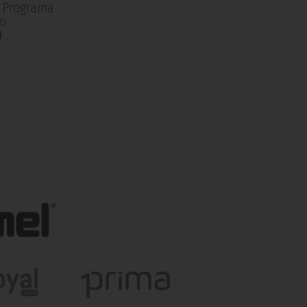
| Programa
o
0