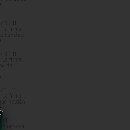
0
15 | 11
| La firma
o Sánchez
0
13 | 11
| La firma
ma de
0
11 | 11
| La firma
que Roldán
0
×
/06 | 11
 | Programa