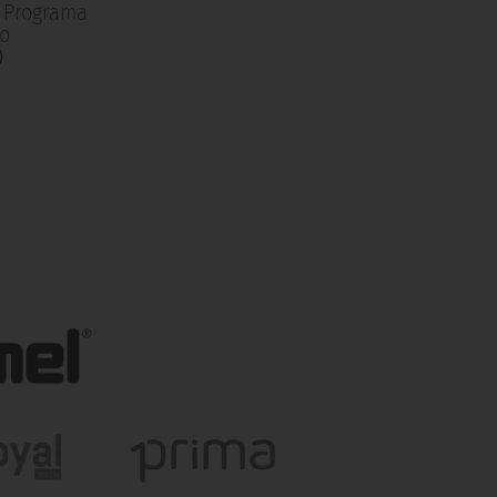
| Programa
o
0