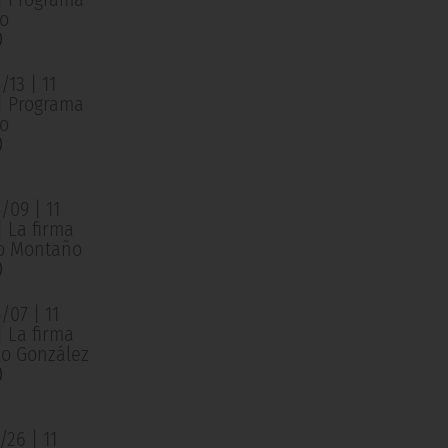
o
0
13 | 11
 | Programa
o
0
/09 | 11
| La firma
o Montaño
0
/07 | 11
| La firma
o González
0
26 | 11