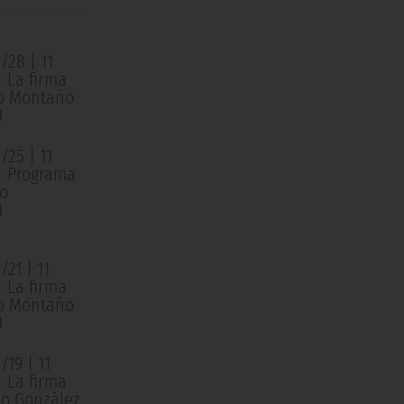
/28 | 11
| La firma
o Montaño
0
/25 | 11
 | Programa
o
0
21 | 11
| La firma
o Montaño
0
19 | 11
| La firma
o González