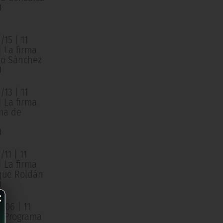
0
15 | 11
| La firma
o Sánchez
0
13 | 11
| La firma
ma de
0
11 | 11
| La firma
que Roldán
0
×
/06 | 11
 | Programa