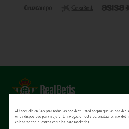
Estadio Benito Villamarín
Avda. de Heliópolis s/n, 41012 Sevilla
Al hacer clic en “Aceptar todas las cookies”, usted acepta que las cookies
Atención al Bético
en su dispositivo para mejorar la navegación del sitio, analizar el uso del 
colaborar con nuestros estudios para marketing.