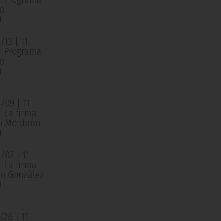
o
0
13 | 11
 | Programa
o
0
/09 | 11
| La firma
o Montaño
0
/07 | 11
| La firma
o González
0
26 | 11