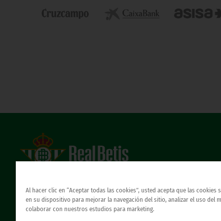
Estadio Benito Villamarín
Avda. de Heliópolis s/n, 41012 Sevilla
Al hacer clic en “Aceptar todas las cookies”, usted acepta que las cookies
Atención al Bético
en su dispositivo para mejorar la navegación del sitio, analizar el uso del 
colaborar con nuestros estudios para marketing.