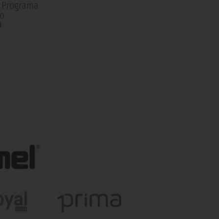
| Programa
o
0