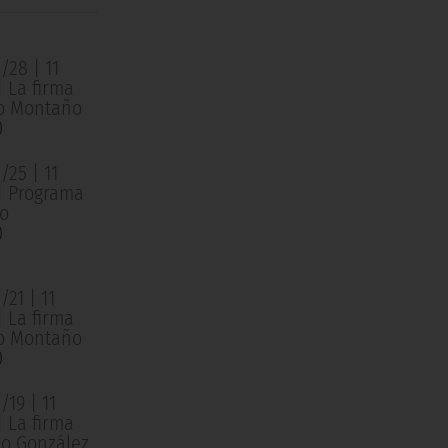
/28 | 11
| La firma
o Montaño
0
/25 | 11
 | Programa
o
0
21 | 11
| La firma
o Montaño
0
19 | 11
| La firma
o González