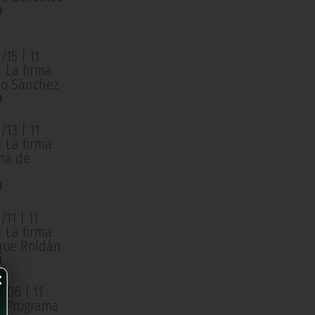
0
15 | 11
| La firma
o Sánchez
0
13 | 11
| La firma
ma de
0
11 | 11
| La firma
que Roldán
0
×
/06 | 11
 | Programa