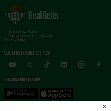
Estadio Benito Villamarín
Avda. de Heliópolis s/n, 41012 Sevilla
Atención al Bético
REAL BETIS EN REDES SOCIALES
DESCARGA NUESTRA APP