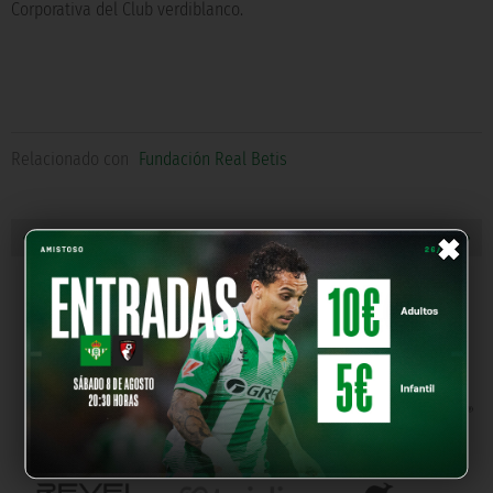
Corporativa del Club verdiblanco.
Relacionado con
Fundación Real Betis
×
« NOTICIA ANTERIOR
NOTICIA SIGUIENTE »
NUESTROS PARTNERS