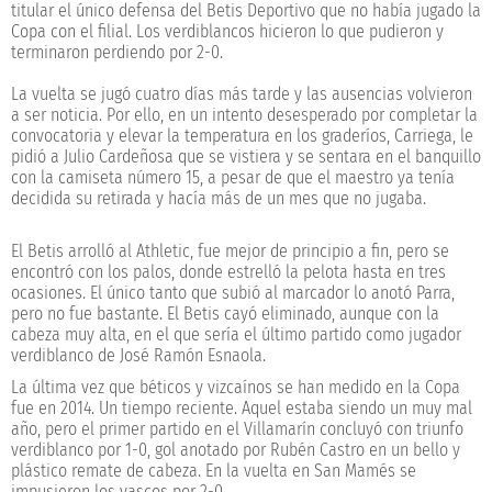
titular el único defensa del Betis Deportivo que no había jugado la
Copa con el filial. Los verdiblancos hicieron lo que pudieron y
terminaron perdiendo por 2-0.
La vuelta se jugó cuatro días más tarde y las ausencias volvieron
a ser noticia. Por ello, en un intento desesperado por completar la
convocatoria y elevar la temperatura en los graderíos, Carriega, le
pidió a Julio Cardeñosa que se vistiera y se sentara en el banquillo
con la camiseta número 15, a pesar de que el maestro ya tenía
decidida su retirada y hacía más de un mes que no jugaba.
El Betis arrolló al Athletic, fue mejor de principio a fin, pero se
encontró con los palos, donde estrelló la pelota hasta en tres
ocasiones. El único tanto que subió al marcador lo anotó Parra,
pero no fue bastante. El Betis cayó eliminado, aunque con la
cabeza muy alta, en el que sería el último partido como jugador
verdiblanco de José Ramón Esnaola.
La última vez que béticos y vizcaínos se han medido en la Copa
fue en 2014. Un tiempo reciente. Aquel estaba siendo un muy mal
año, pero el primer partido en el Villamarín concluyó con triunfo
verdiblanco por 1-0, gol anotado por Rubén Castro en un bello y
plástico remate de cabeza. En la vuelta en San Mamés se
impusieron los vascos por 2-0.