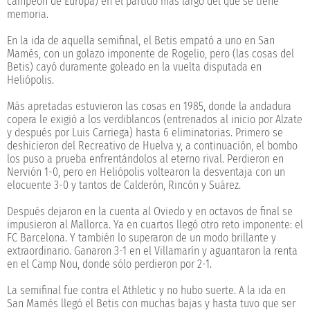
campeón de Europa) en el partido más largo del que se tiene
memoria.
En la ida de aquella semifinal, el Betis empató a uno en San
Mamés, con un golazo imponente de Rogelio, pero (las cosas del
Betis) cayó duramente goleado en la vuelta disputada en
Heliópolis.
Más apretadas estuvieron las cosas en 1985, donde la andadura
copera le exigió a los verdiblancos (entrenados al inicio por Alzate
y después por Luis Carriega) hasta 6 eliminatorias. Primero se
deshicieron del Recreativo de Huelva y, a continuación, el bombo
los puso a prueba enfrentándolos al eterno rival. Perdieron en
Nervión 1-0, pero en Heliópolis voltearon la desventaja con un
elocuente 3-0 y tantos de Calderón, Rincón y Suárez.
Después dejaron en la cuenta al Oviedo y en octavos de final se
impusieron al Mallorca. Ya en cuartos llegó otro reto imponente: el
FC Barcelona. Y también lo superaron de un modo brillante y
extraordinario. Ganaron 3-1 en el Villamarín y aguantaron la renta
en el Camp Nou, donde sólo perdieron por 2-1.
La semifinal fue contra el Athletic y no hubo suerte. A la ida en
San Mamés llegó el Betis con muchas bajas y hasta tuvo que ser