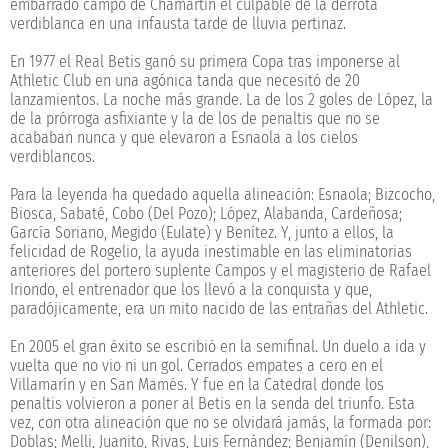
embarrado campo de Chamartín el culpable de la derrota
verdiblanca en una infausta tarde de lluvia pertinaz.
En 1977 el Real Betis ganó su primera Copa tras imponerse al
Athletic Club en una agónica tanda que necesitó de 20
lanzamientos. La noche más grande. La de los 2 goles de López, la
de la prórroga asfixiante y la de los de penaltis que no se
acababan nunca y que elevaron a Esnaola a los cielos
verdiblancos.
Para la leyenda ha quedado aquella alineación: Esnaola; Bizcocho,
Biosca, Sabaté, Cobo (Del Pozo); López, Alabanda, Cardeñosa;
García Soriano, Megido (Eulate) y Benítez. Y, junto a ellos, la
felicidad de Rogelio, la ayuda inestimable en las eliminatorias
anteriores del portero suplente Campos y el magisterio de Rafael
Iriondo, el entrenador que los llevó a la conquista y que,
paradójicamente, era un mito nacido de las entrañas del Athletic.
En 2005 el gran éxito se escribió en la semifinal. Un duelo a ida y
vuelta que no vio ni un gol. Cerrados empates a cero en el
Villamarín y en San Mamés. Y fue en la Catedral donde los
penaltis volvieron a poner al Betis en la senda del triunfo. Esta
vez, con otra alineación que no se olvidará jamás, la formada por:
Doblas; Melli, Juanito, Rivas, Luis Fernández; Benjamín (Denilson),