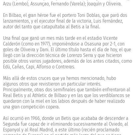
Arzu (Lembo), Assunçao, Fernando (Varela); Joaquín y Oliveira.
En Bilbao, el gran héroe fue el portero Toni Doblas, que paró dos
lanzamientos, y el ejecutor final de la victoria, Luis Fernández,
autor del tanto que catapultaba al Betis a la final.
Una final que ganó un mes más tarde en el estadio Vicente
Calderón (como en 1977), imponiéndose a Osasuna por 2-1, con
goles de Oliveira y Dani. El último título hasta el día de hoy, el que
llegó con la dirección técnica de Lorenzo Serra y que hicieron
posible otros varios jugadores, además de los antes citados, como
Edú, Cañas, Capi, Alfonso o Contreras.
Más allá de estos cruces que ya hemos mencionado, hubo
algunos otros que revistieron un particular interés.
Principalmente, otras dos semifinales que también enfrentaron al
Real Betis y al Athletic de Bilbao y en las que los verdiblancos se
quedaron con la miel en los labios después de haber realizado
una gran competición copera.
Así ocurrió en 1966, donde un Betis que acababa de descender a
Segunda fue capaz de ir eliminando sucesivamente al Oviedo, al
Espanyol y al Real Madrid, a este último (recién proclamado