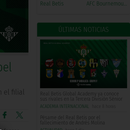
Real Betis
AFC Bournemouth
ÚLTIMAS NOTICIAS
bel
el filial
Real Betis Global Academy ya conoce
sus rivales en la Tercera División Sénior
ACADEMIA INTERNACIONAL
hace 8 horas
Pésame del Real Betis por el
fallecimiento de Andrés Molina