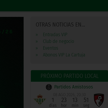
OTRAS NOTICIAS EN...
»
Entradas VIP
»
Club de negocio
»
Eventos
»
Abonos VIP La Cartuja
PRÓXIMO PARTIDO LOCAL
Partidos Amistosos
08 AGO 2026, 20:30
1
23
13
51
días
hor
min
seg