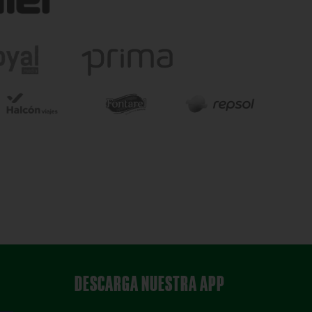
DESCARGA NUESTRA APP