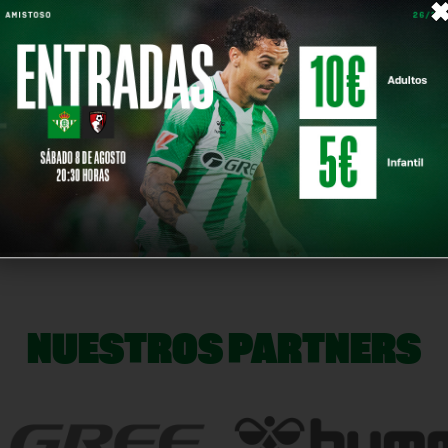
2026/07/14 |
2026/07
AS
BARRAS URBANAS
BARRAS
00:00:00
00:00:0
2026/05/26 |
2026/04
AS
BARRAS URBANAS
BARRAS
00:00:00
00:00:0
NUESTROS PARTNERS