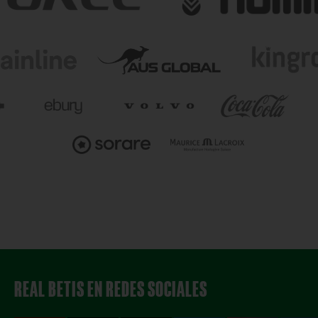
REAL BETIS EN REDES SOCIALES