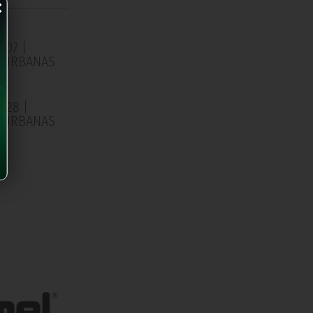
×
/07 |
 URBANAS
0
/28 |
 URBANAS
0