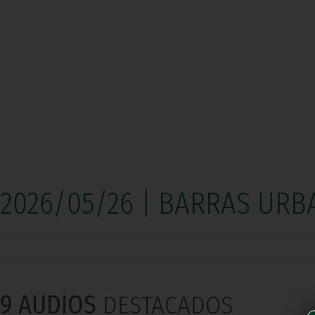
2026/05/26 | BARRAS URB
9 AUDIOS
DESTACADOS