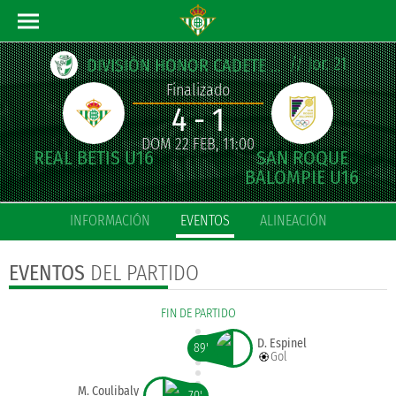
// Jor. 21
DIVISIÓN HONOR CADETE ANDALUZA
Finalizado
4 - 1
DOM 22 FEB, 11:00
INFORMACIÓN
EVENTOS
ALINEACIÓN
EVENTOS
DEL PARTIDO
FIN DE PARTIDO
D. Espinel
89'
Gol
M. Coulibaly
70'