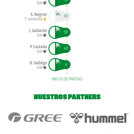
Gol
S. Negron
66'
T. amarilla
J. Gallardo
58'
Gol
P. Castaño
40'
Gol
D. Gallego
4'
Gol
INICIO DE PARTIDO
NUESTROS PARTNERS