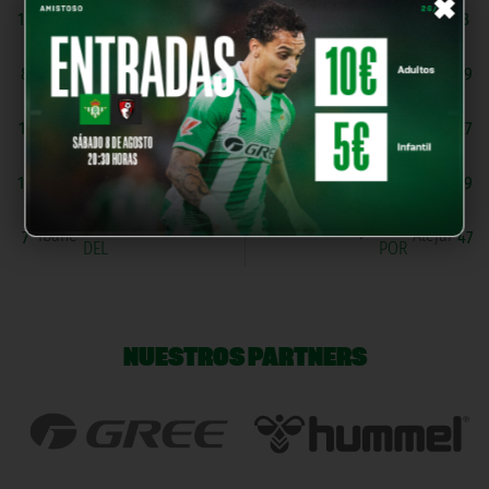
×
P. Delgado
A. Cobacho
14
8
DEF
R. Vargas
H. Rodriguez
8
19
MED
C. Perez
J. Zabala
11
27
MED
A. Carretero
A. Moya
16
29
MED
G. Ibañez
Alejandro
7
47
DEL
POR
NUESTROS PARTNERS