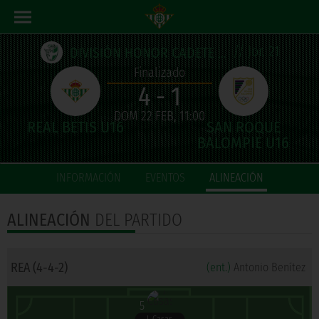
// Jor. 21
DIVISIÓN HONOR CADETE ANDALUZA
Finalizado
4 - 1
DOM 22 FEB, 11:00
INFORMACIÓN
EVENTOS
ALINEACIÓN
ALINEACIÓN
DEL PARTIDO
REA (4-4-2)
(ent.)
Antonio Benítez
5