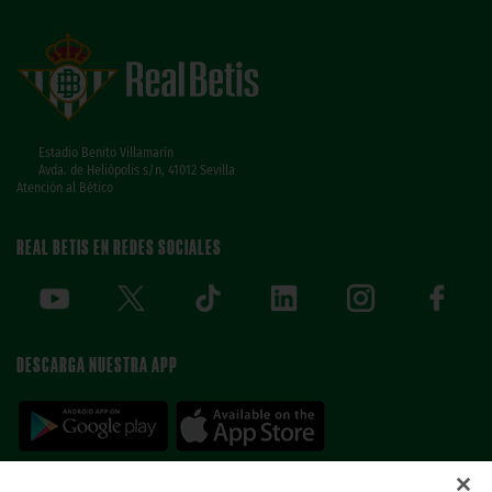
Estadio Benito Villamarín
Avda. de Heliópolis s/n, 41012 Sevilla
Atención al Bético
REAL BETIS EN REDES SOCIALES
DESCARGA NUESTRA APP