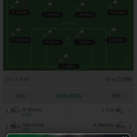
18
6
9
13
D. Espinel
M. Acosta
S. Montes
L. Alcantara
16
10
11
30
M. Manzano
A. Benitez
N. Torres
D. Jaen
76
R. Laglera
(4-4-2) SRB
(ent.)
J. Angel
REA
SUPLENTES
SRB
R. Blanco
J. Cruz
1
1
POR
Iván Ferrer
A. Vazquez
2
7
DEF