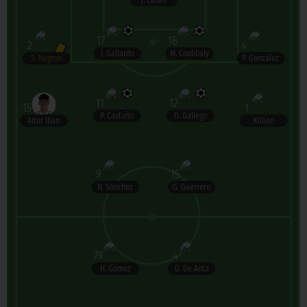
J. Casas
17
18
2
4
J. Gallardo
M. Coulibaly
S. Negron
P. Gonzalez
11
12
15
1
P. Castaño
D. Gallego
Aitor Iban
Killian
9
15
N. Sánchez
G. Guerrero
79
4
H. Gomez
G. De Anta