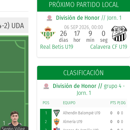
PRÓXIMO PARTIDO LOCAL
División de Honor
// Jorn. 1
4-2) UDA
06 SEP 2026, 00:00
26
17
9
0
días
hor
min
seg
Real Betis U19
Calavera CF U19
CLASIFICACIÓN
División de Honor //
grupo 4 -
Jorn. 1
POS
EQUIPO
PTS
PJ
DG
1
Alhendín Balompié U19
0
0
0
2
Almería U19
0
0
0
1
Sergio Villegas