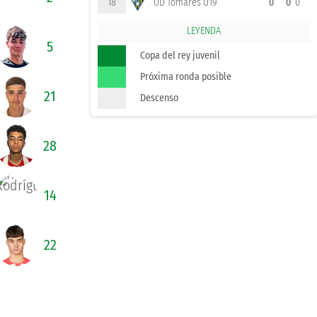
18
UD Tomares U19
0
0
0
LEYENDA
5
Copa del rey juvenil
Próxima ronda posible
21
Descenso
28
14
22