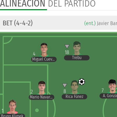
ALINEACIÓN
DEL PARTIDO
BET (4-4-2)
(ent.)
Javier Ba
18
4
Trebu
Miguel Cuevas
7
8
2
A. Gonzá
Rica Fúnez
Mario Navarro
1
Bruno Klimek