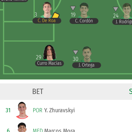
3
19
24
C. De Roa
C. Cordón
J. Rodrí
29
30
Curro Macías
J. Ortega
BET
31
POR
Y. Zhuravskyi
6
MED
Marcos Mora