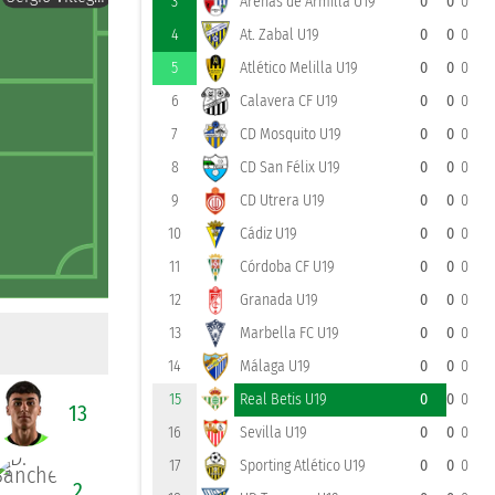
3
Arenas de Armilla U19
0
0
0
4
At. Zabal U19
0
0
0
5
Atlético Melilla U19
0
0
0
6
Calavera CF U19
0
0
0
7
CD Mosquito U19
0
0
0
8
CD San Félix U19
0
0
0
9
CD Utrera U19
0
0
0
10
Cádiz U19
0
0
0
11
Córdoba CF U19
0
0
0
12
Granada U19
0
0
0
13
Marbella FC U19
0
0
0
14
Málaga U19
0
0
0
15
Real Betis U19
0
0
0
13
16
Sevilla U19
0
0
0
17
Sporting Atlético U19
0
0
0
2