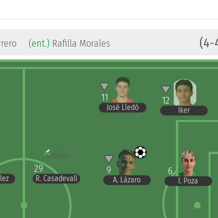
(4-
rrero
(ent.)
Rafilla Morales
11
12
José Lledó
Iker
29
9
6
R. Casadevall
lez
A. Lázaro
I. Poza