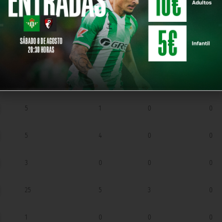
FICIALES DESDE 2009
GOLES
43
11
10
0
5
1
0
0
5
4
0
0
3
0
0
0
25
5
3
0
1
0
0
0