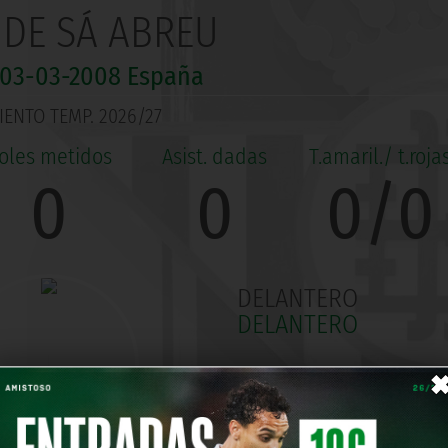
DE SÁ ABREU
03-03-2008
España
ENTO TEMP. 2026/27
0
0
0/0
DELANTERO
DELANTERO