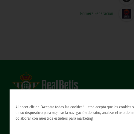
Primera Federación
Estadio Benito Villamarín
Avda. de Heliópolis s/n, 41012 Sevilla
Al hacer clic en “Aceptar todas las cookies”, usted acepta que las cookies
Atención al Bético
en su dispositivo para mejorar la navegación del sitio, analizar el uso del 
colaborar con nuestros estudios para marketing.