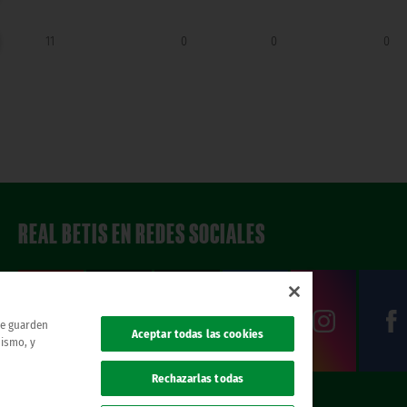
11
0
0
0
REAL BETIS EN REDES SOCIALES
 se guarden
Aceptar todas las cookies
mismo, y
Rechazarlas todas