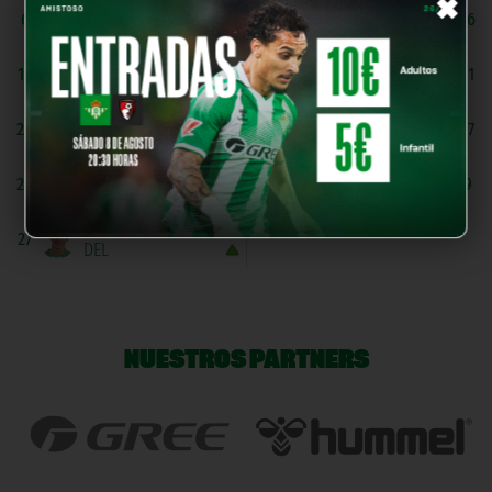
×
Marcos Mora
J. Castillo
6
16
MED
MED
C. Cordón
J. Vargas
19
11
MED
MED
Alberto De Haro
José Mari
20
17
DEL
MED
J. Rodríguez
M. Ben
24
9
DEL
DEL
Fran Batán
27
DEL
NUESTROS PARTNERS