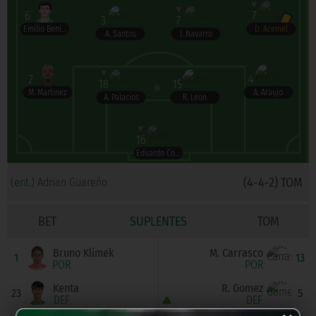
6
7
3
7
Emilio Benítez
D. Acemel
A. Santos
J. Navarro
2
4
18
15
M. Martinez
A. Araujo
A. Palacios
R. Leon
16
Eduardo Cortés
(4-4-2) TOM
(ent.)
Adrian Guareño
BET
SUPLENTES
TOM
Bruno Klimek
M. Carrasco
1
13
POR
POR
Kenta
R. Gomez
23
5
DEF
DEF