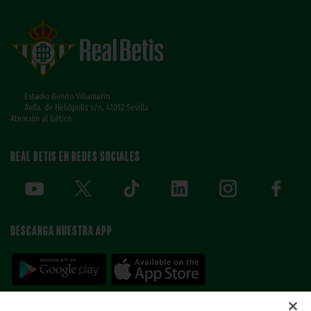
Estadio Benito Villamarín
Avda. de Heliópolis s/n, 41012 Sevilla
Atención al Bético
REAL BETIS EN REDES SOCIALES
DESCARGA NUESTRA APP