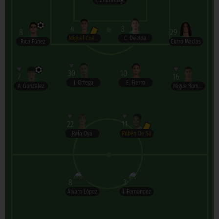
Y. Zhuravskyi
4
3
8
29
Miguel Cuevas
C. De Roa
Rica Fúnez
Curro Macías
30
10
7
16
J. Ortega
E. Fierro
A. González
Migue Romero
22
11
Rafa Oya
Rubén De Sá
8
3
Álvaro López
I. Fernandez