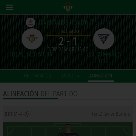
// Jor. 28
DIVISIÓN DE HONOR
Finalizado
2 - 1
DOM 22 MAR, 12:00
INFORMACIÓN
EVENTOS
ALINEACIÓN
ALINEACIÓN
DEL PARTIDO
BET (4-4-2)
(ent.)
Javier Barrero
31