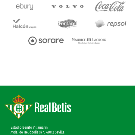
Estadio Benito Villamarín
Avda. de Heliópolis s/n, 41012 Sevilla