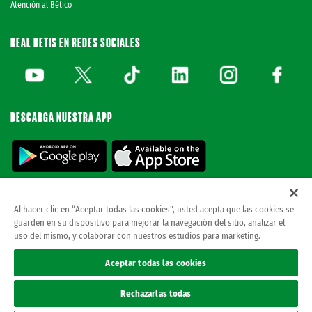
Atención al Bético
REAL BETIS EN REDES SOCIALES
DESCARGA NUESTRA APP
Al hacer clic en “Aceptar todas las cookies”, usted acepta que las cookies se
guarden en su dispositivo para mejorar la navegación del sitio, analizar el
© REAL BETIS BALOMPIE.
esta página web es la única oficial del real betis balompie.
uso del mismo, y colaborar con nuestros estudios para marketing.
todos los derechos reservados.
Avisos legales
Aceptar todas las cookies
Política de privacidad
Cookies
Rechazarlas todas
Accesibilidad
Canal ético