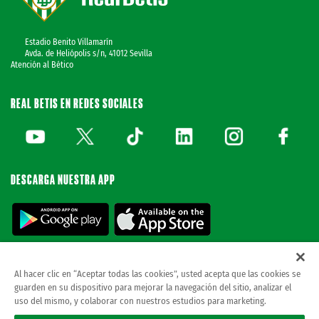
Estadio Benito Villamarín
Avda. de Heliópolis s/n, 41012 Sevilla
Atención al Bético
REAL BETIS EN REDES SOCIALES
DESCARGA NUESTRA APP
Al hacer clic en “Aceptar todas las cookies”, usted acepta que las cookies se
guarden en su dispositivo para mejorar la navegación del sitio, analizar el
© REAL BETIS BALOMPIE.
esta página web es la única oficial del real betis balompie.
uso del mismo, y colaborar con nuestros estudios para marketing.
todos los derechos reservados.