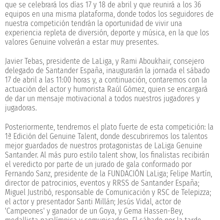
que se celebrará los días 17 y 18 de abril y que reunirá a los 36
equipos en una misma plataforma, donde todos los seguidores de
nuestra competición tendrán la oportunidad de vivir una
experiencia repleta de diversión, deporte y música, en la que los
valores Genuine volverán a estar muy presentes.
Javier Tebas, presidente de LaLiga, y Rami Aboukhair, consejero
delegado de Santander España, inaugurarán la jornada el sábado
17 de abril a las 11:00 horas y, a continuación, contaremos con la
actuación del actor y humorista Raúl Gómez, quien se encargará
de dar un mensaje motivacional a todos nuestros jugadores y
jugadoras.
Posteriormente, tendremos el plato fuerte de esta competición: la
1ª Edición del Genuine Talent, donde descubriremos los talentos
mejor guardados de nuestros protagonistas de LaLiga Genuine
Santander. Al más puro estilo talent show, los finalistas recibirán
el veredicto por parte de un jurado de gala conformado por
Fernando Sanz, presidente de la FUNDACIÓN LaLiga; Felipe Martín,
director de patrocinios, eventos y RRSS de Santander España;
Miguel Justribó, responsable de Comunicación y RSC de Telepizza;
el actor y presentador Santi Millán; Jesús Vidal, actor de
'Campeones' y ganador de un Goya, y Gema Hassen-Bey,