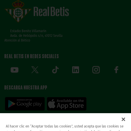
Estadio Benito Villamarín
Avda. de Heliópolis s/n, 41012 Sevilla
Atención al Bético
REAL BETIS EN REDES SOCIALES
DESCARGA NUESTRA APP
Al hacer clic en “Aceptar todas las cookies”, usted acepta que las cookies se