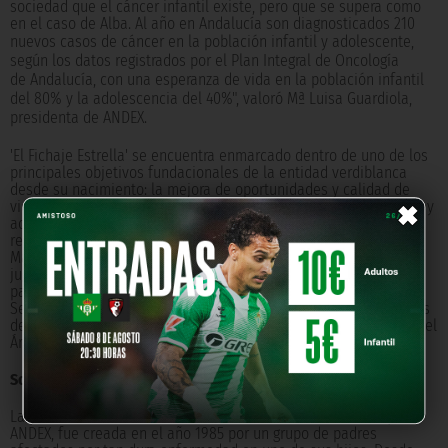
sociedad que el cáncer infantil existe, pero que se supera como
en el caso de Alba. Al año en Andalucía son diagnosticados 210
nuevos
casos de cáncer en la población infantil y adolescente,
según los datos registrados por el Plan Integral de Oncología
de Andalucía, con una esperanza de vida en la población infantil
del 80% y la adolescencia del 40%", valoró Mª Luisa Guardiola,
presidenta de ANDEX.
'El Fichaje Estrella' se encuentra enmarcado dentro de uno de los
principales objetivos fundacionales de la entidad verdiblanca
×
desde su nacimiento: la mejora de oportunidades y calidad de
vida de poblaciones vulnerables, especialmente para la infancia y
adolescencia en procesos de enfermedad. Entre las acciones
realizadas en este sentido encontramos el proyecto 'Las Batas
Más Fuertes', que consiste en la entrega de camisetas de los
jugadores del primer equipo convertidas en batas hospitalarias
para los niños ingresados; la visita a los hospitales infantiles de
Sevilla cada navidad o la donación de la recaudación de partidos
de las secciones deportivas para la adquisición de sillones para el
Área de Oncología Infantil del Hospital Virgen del Rocío.
Sobre Andex
La Asociación de Padres de Niños con Cáncer de Andalucía,
ANDEX, fue creada en el año 1985 por un grupo de padres