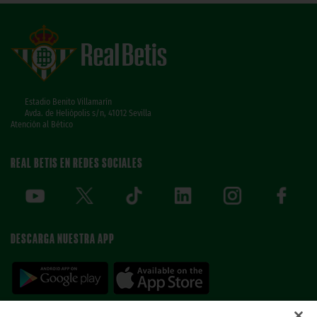
Estadio Benito Villamarín
Avda. de Heliópolis s/n, 41012 Sevilla
Atención al Bético
REAL BETIS EN REDES SOCIALES
DESCARGA NUESTRA APP