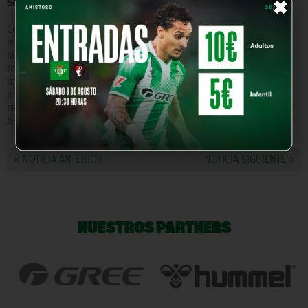
×
Seguridad sanitaria
Comprar la camiseta que el jugador use durante el partido no
impone ningún riesgo para la salud. MatchWornShirt elimina los
rastros de bacterias y ADN sin dañar la tela. La tecnología de
tratamiento única también garantiza la conservación de las
manchas de barro y hierba y otros elementos que pertenecen al
juego. Para pujar por una de estas camisetas solo hay que
registrarse y hacer una oferta en
https://matchwornshirt.com/clu
b/real-betis
« NOTICIA ANTERIOR
NOTICIA SIGUIENTE »
NUESTROS PARTNERS