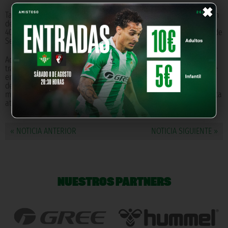
×
También, junto con el restaurante María Trifulca y la colaboración
del primer equipo masculino, se repartieron durante 7 semanas
400 almuerzos diarios a familias en situación de vulnerabilidad de
Sevilla y provincia.
Además, la Fundación puso en marcha 'El Betis más Cerca'. A
través de esta iniciativa, 70 voluntarios del Club, entre los que se
encontraban jugadores del Real Betis y las distintas secciones
deportivas, realizaron un seguimiento telefónico a los abonados
mayores de 65 años. El Área de Discapacidad realizó también esta
atención con los socios con algún tipo de diversidad funcional.
« NOTICIA ANTERIOR
NOTICIA SIGUIENTE »
NUESTROS PARTNERS