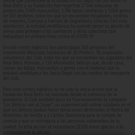
Desde que comenzara la actividad en los bajos del Gol Norte, el
Real Betis y su Fundación han repartido 27.540 máscaras de
protección, 5.909 mascarillas, 2.796 batas sanitarias y 1.000 gorros
en 503 destinos, entre los que se encuentran hospitales, centros
de mayores, Cuerpos y Fuerzas de Seguridad y clínicas. Con esta
aportación, la entidad verdiblanca ha querido poner su granito de
arena para proteger a los sanitarios y otros colectivos que
trabajaban en primera línea contra el COVID-19.
En este centro logístico han participado 200 personas del
movimiento Máscaras Solidarias de 3D Printers, 70 empleados
voluntarios del Club, entre los que se encuentran las jugadoras del
Real Betis Féminas, y 130 aficionados béticos que, desde casa,
cosían las batas, mascarillas y gorros con el material que la
entidad verdiblanca les hacía llegar con los medios de transporte
del club.
Pero este centro logístico no ha sido la única acción que la
Fundación Real Betis ha realizado desde el comienzo de la
pandemia. El Club también puso en funcionamiento la campaña
'Los Béticos van al Súper", un supermercado online solidario en el
que los béticos podían hacer donaciones destinadas al Banco de
Alimentos de Sevilla y a Cáritas
Diocesana para la compra de
comida y que se entregaría a las personas vulnerables de la
ciudad. En esta acción se recaudaron 22.526 euros gracias a la
solidaridad de la afición.