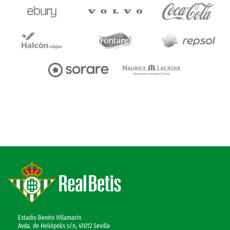
Estadio Benito Villamarín
Avda. de Heliópolis s/n, 41012 Sevilla