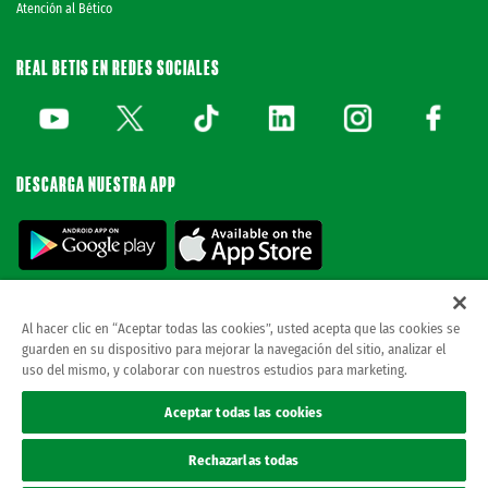
Atención al Bético
REAL BETIS EN REDES SOCIALES
DESCARGA NUESTRA APP
Al hacer clic en “Aceptar todas las cookies”, usted acepta que las cookies se
guarden en su dispositivo para mejorar la navegación del sitio, analizar el
© REAL BETIS BALOMPIE.
esta página web es la única oficial del real betis balompie.
uso del mismo, y colaborar con nuestros estudios para marketing.
todos los derechos reservados.
Avisos legales
Aceptar todas las cookies
Política de privacidad
Cookies
Rechazarlas todas
Accesibilidad