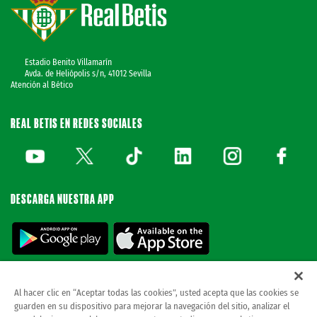
Estadio Benito Villamarín
Avda. de Heliópolis s/n, 41012 Sevilla
Atención al Bético
REAL BETIS EN REDES SOCIALES
DESCARGA NUESTRA APP
Al hacer clic en “Aceptar todas las cookies”, usted acepta que las cookies se
guarden en su dispositivo para mejorar la navegación del sitio, analizar el
© REAL BETIS BALOMPIE.
esta página web es la única oficial del real betis balompie.