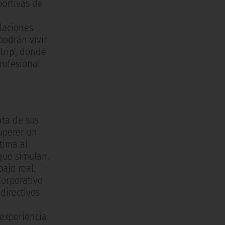
portivas de
laciones
podrán vivir
trip', donde
profesional
ata de sus
superer un
tima al
que simulan,
ajo real.
Corporativo
directivos
 experiencia