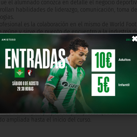
 que el alumnado conozca en detalle el negocio deportiv
rollan habilidades de liderazgo, comunicación, toma de
ogías.
ofesional es la colaboración en el mismo de World Foot
e reúne y sirve de puento de encuentro a la industria de
rid a más de 2.000 asistentes, el 55% de los cuales ve
iones en distintos continentes, así como un WFS Live, e
brará entre el 6 y el 9 de julio, en colaboración con Ro
os de gestión y dentro de la industria, profundizando 
 la gestión estratégica, el derecho, la comunicación, la 
l deporte, aplicando las herramientas de esos campos a
alizar prácticas en destacadas compañías del sector com
ro, la Liga Endesa-ACB, World Football Summit, BeSoccer
n más de 25 'sport properties' y empresas que cuentan c
do ampliada hasta el inicio del curso.