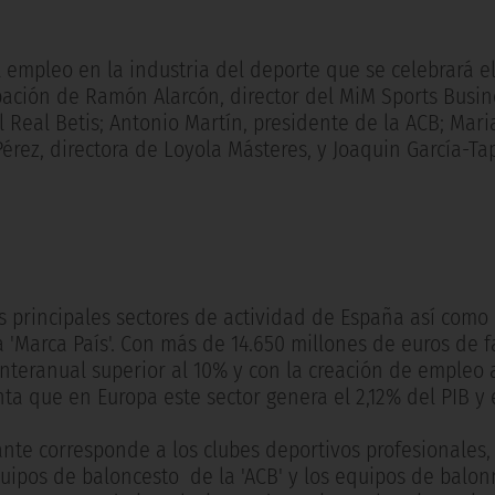
l empleo en la industria del deporte que se celebrará e
cipación de Ramón Alarcón, director del MiM Sports Busi
l Real Betis; Antonio Martín, presidente de la ACB; Mari
rez, directora de Loyola Másteres, y Joaquin García-Tap
s principales sectores de actividad de España así como
'Marca País'. Con más de 14.650 millones de euros de f
 interanual superior al 10% y con la creación de empleo a
ta que en Europa este sector genera el 2,12% del PIB y 
nte corresponde a los clubes deportivos profesionales,
 equipos de baloncesto de la 'ACB' y los equipos de balo