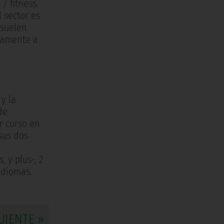
/ fitness.
 sector es
 suelen
icamente a
y la
de
r curso en
sus dos
 y plus-, 2
idiomas.
UIENTE »