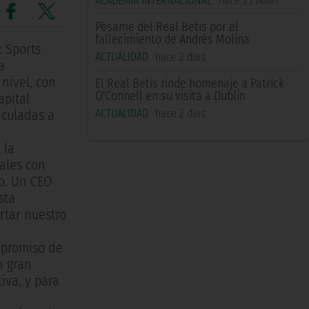
ACADEMIA INTERNACIONAL
hace 23 horas
Pésame del Real Betis por el
fallecimiento de Andrés Molina
 Sports
ACTUALIDAD
hace 2 días
a
 nivel, con
El Real Betis rinde homenaje a Patrick
O'Connell en su visita a Dublín
apital
ACTUALIDAD
hace 2 días
nculadas a
 la
nales con
o. Un CEO
sta
rtar nuestro
mpromiso de
n gran
iva, y para