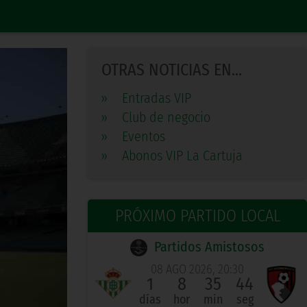
OTRAS NOTICIAS EN...
»
Entradas VIP
»
Club de negocio
»
Eventos
»
Abonos VIP La Cartuja
PRÓXIMO PARTIDO LOCAL
Partidos Amistosos
08 AGO 2026, 20:30
1
8
35
43
días
hor
min
seg