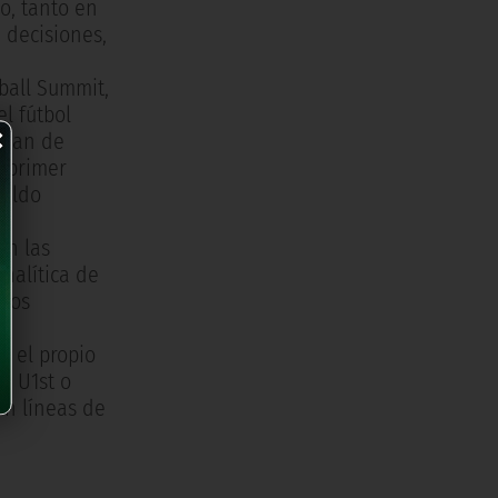
o, tanto en
 decisiones,
ball Summit,
×
l fútbol
nían de
l primer
naldo
en las
analítica de
 los
o el propio
, U1st o
on líneas de