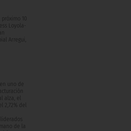
l próximo 10
ness Loyola-
an
ial Arregui,
 en uno de
acturación
l alza, el
el 2,72% del
 liderados
nmano de la