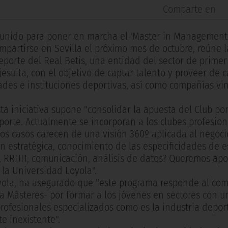
Comparte en
 unido para poner en marcha el 'Master in Management:
mpartirse en Sevilla el próximo mes de octubre, reúne l
deporte del Real Betis, una entidad del sector de primer
jesuita, con el objetivo de captar talento y proveer de c
des e instituciones deportivas, así como compañías vi
ta iniciativa supone "consolidar la apuesta del Club por
porte. Actualmente se incorporan a los clubes profesio
os casos carecen de una visión 360º aplicada al negoci
n estratégica, conocimiento de las especificidades de e
al, RRHH, comunicación, análisis de datos? Queremos apo
la Universidad Loyola".
Loyola, ha asegurado que "este programa responde al co
a Másteres- por formar a los jóvenes en sectores con u
ofesionales especializados como es la industria deport
e inexistente".