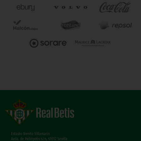
Estadio Benito Villamarín
Avda. de Heliópolis s/n, 41012 Sevilla