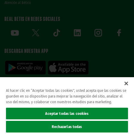
Atención al Bético
REAL BETIS EN REDES SOCIALES
DESCARGA NUESTRA APP
Al hacer clic en “Aceptar todas las cookies”, usted acepta que las cookies se
guarden en su dispositivo para mejorar la navegación del sitio, analizar el
© REAL BETIS BALOMPIE.
esta página web es la única oficial del real betis balompie.
uso del mismo, y colaborar con nuestros estudios para marketing.
todos los derechos reservados.
Avisos legales
Aceptar todas las cookies
Política de privacidad
Cookies
Rechazarlas todas
Accesibilidad