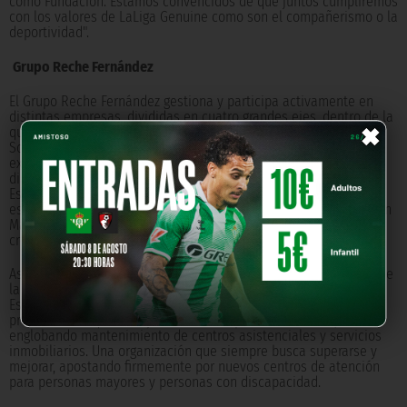
como Fundación. Estamos convencidos de que juntos cumpliremos
con los valores de LaLiga Genuine como son el compañerismo o la
deportividad".
Grupo Reche Fernández
El Grupo Reche Fernández gestiona y participa activamente en
×
distintas empresas, divididas en cuatro grandes ejes, dentro de la
que destaca su gran base, que es la prestación de Servicios
Sociales Asistenciales, mediante la construcción, gestión y
explotación de centros residenciales para personas con
discapacidad y centros residenciales para personas mayores.
Estas sedes están distribuidas por todo el territorio nacional,
especialmente en Andalucía, y con nuevas aperturas previstas en
Madrid, Burgos, Murcia y Cádiz. Un grupo que está en constante
crecimiento.
Asimismo, la empresa almeriense también se orienta al sector de
la Hospedería y la Restauración, a la Consultoría y Asesoría
Especializada en gestión empresarial, así como servicios
profesionales que incluyen varios campos de actuación,
englobando mantenimiento de centros asistenciales y servicios
inmobiliarios. Una organización que siempre busca superarse y
mejorar, apostando firmemente por nuevos centros de atención
para personas mayores y personas con discapacidad.