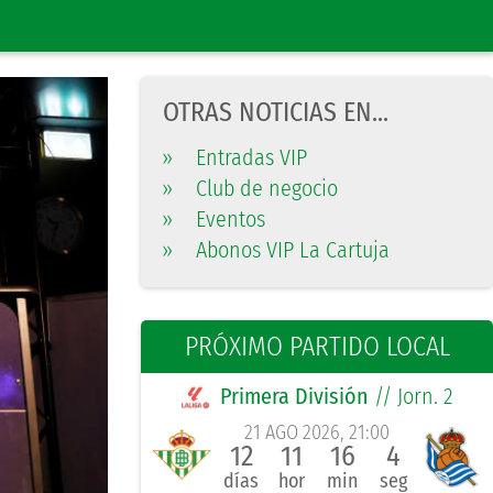
OTRAS NOTICIAS EN...
»
Entradas VIP
»
Club de negocio
»
Eventos
»
Abonos VIP La Cartuja
PRÓXIMO PARTIDO LOCAL
Primera División
// Jorn. 2
21 AGO 2026, 21:00
12
11
16
3
días
hor
min
seg