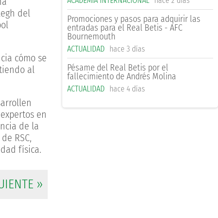
ACADEMIA INTERNACIONAL
hace 2 días
ha
legh del
Promociones y pasos para adquirir las
bol
entradas para el Real Betis - AFC
Bournemouth
ACTUALIDAD
hace 3 días
ncia cómo se
Pésame del Real Betis por el
tiendo al
fallecimiento de Andrés Molina
ACTUALIDAD
hace 4 días
arrollen
 expertos en
ncia de la
 de RSC,
dad física.
UIENTE »