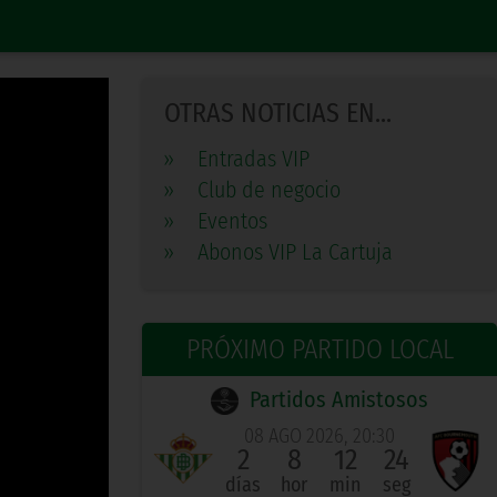
OTRAS NOTICIAS EN...
»
Entradas VIP
»
Club de negocio
»
Eventos
»
Abonos VIP La Cartuja
PRÓXIMO PARTIDO LOCAL
Partidos Amistosos
08 AGO 2026, 20:30
2
8
12
24
días
hor
min
seg