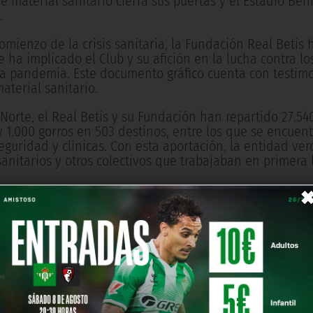
de material sanitario cierra sus puertas y el Estadio Ben
.
omienzo de la crisis sanitaria, la Fundación Real Betis 
ha implicado el Club y su afición en la lucha contra l
ta pandemia. Este documento gráfico cuenta con testim
aterial sanitario.
Norte, el Real Betis y su Fundación han repartido 27.5
 y 1.000 gorros en 503 destinos, entre los que se encuen
eguridad y clínicas. Con esta aportación, la entidad ve
anitarios y otros colectivos que trabajaban en primera 
 del movimiento Máscaras Solidarias de 3D Printers, 70
ugadoras del Real Betis Féminas, y 130 aficionados bétic
l material que la entidad verdiblanca les hacía llegar c
ue la Fundación Real Betis ha realizado desde el comien
campaña 'Los Béticos van al Súper", un supermercado o
s destinadas al Banco de Alimentos de Sevilla y a