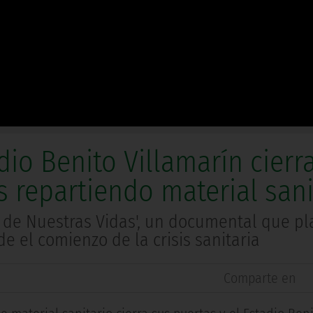
adio Benito Villamarín cierr
 repartiendo material sani
do de Nuestras Vidas', un documental que p
e el comienzo de la crisis sanitaria
Comparte en