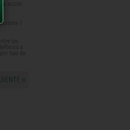
sta acción
 durante 7
ntre los
lefónico a
gún tipo de
UIENTE »