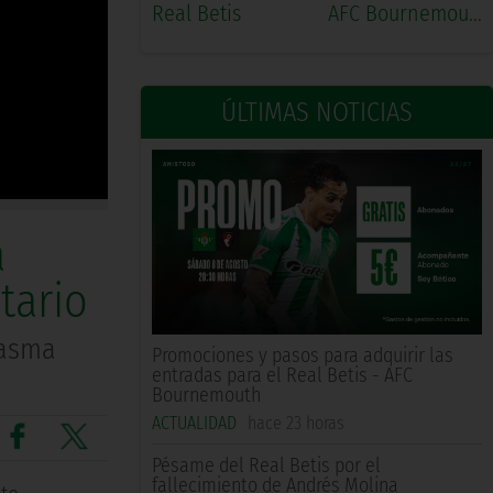
Real Betis
AFC Bournemouth
ÚLTIMAS NOTICIAS
a
tario
lasma
Promociones y pasos para adquirir las
entradas para el Real Betis - AFC
Bournemouth
ACTUALIDAD
hace 23 horas
Pésame del Real Betis por el
fallecimiento de Andrés Molina