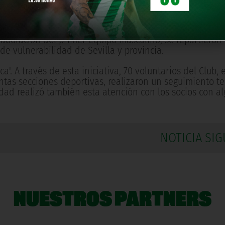
tregaría a las personas vulnerables de la ciudad. En e
a afición.
olaboración del primer equipo masculino, se repartieron
de vulnerabilidad de Sevilla y provincia.
. A través de esta iniciativa, 70 voluntarios del Club, e
ntas secciones deportivas, realizaron un seguimiento te
ad realizó también esta atención con los socios con al
NOTICIA SIG
NUESTROS PARTNERS