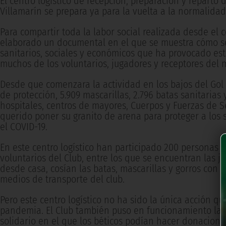
El centro logístico de recepción, preparación y reparto 
Villamarín se prepara ya para la vuelta a la normalidad
Para compartir toda la labor social realizada desde el c
elaborado un documental en el que se muestra cómo se 
sanitarios, sociales y económicos que ha provocado es
muchos de los voluntarios, jugadores y receptores del m
Desde que comenzara la actividad en los bajos del Gol 
de protección, 5.909 mascarillas, 2.796 batas sanitarias
hospitales, centros de mayores, Cuerpos y Fuerzas de S
querido poner su granito de arena para proteger a los s
el COVID-19.
En este centro logístico han participado 200 personas
voluntarios del Club, entre los que se encuentran las j
desde casa, cosían las batas, mascarillas y gorros con e
medios de transporte del club.
Pero este centro logístico no ha sido la única acción q
pandemia. El Club también puso en funcionamiento la 
solidario en el que los béticos podían hacer donacione