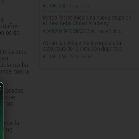
ito
ACTUALIDAD
hace 1 día
Mateo Pacios inicia una nueva etapa en
ha
el Real Betis Global Academy
os daños
ACADEMIA INTERNACIONAL
hace 2 días
onios de
Adrián San Miguel se incorpora a la
estructura de la dirección deportiva
40 máscaras
ACTUALIDAD
hace 3 días
tran
rdiblanca ha
línea contra
×
 empleados
os que,
on los
zo de la
nline