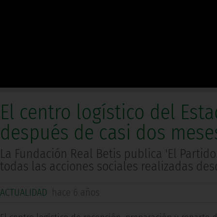
El centro logístico del Est
después de casi dos meses
La Fundación Real Betis publica 'El Parti
todas las acciones sociales realizadas desd
ACTUALIDAD
hace 6 años