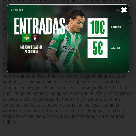
cuáles son sus errores y sus márgenes de mejora, para lo que se
×
ha instaurado un sistema de cámaras de análisis de los partidos y
entrenamientos. Heliópolis tiene claro que esto es un barco que
no puede ir a la deriva porque un futbolista joven, por el hecho de
que sea muy bueno, nos quiera proponer un contrato millonario. El
club se plantea una serie de pautas y bandas salariales que son
las que tienen que fijar nuestro proyecto”, explicó.
Planificación del Betis B para la presente temporada. “Ahora
mismo, si hablamos de que tenemos cosas que mejorar, el
proyecto tiene que partir de una estabilidad. Entonces, cuando
vemos que en el Betis B hay descenso o jugadores que acaban
contrato, de alguna manera tenemos que dar esa estabilidad.
¿Cómo se consigue? Pudiendo ascender a Segunda B. El hecho de
que Heliópolis empiece no quiere decir que el ‘año uno’ tengamos
ya siete u ocho jugadores. No tiene ningún sentido. Lo que sí
tenemos que hacer es movernos en muchas cosas, como la
captación. Vamos a tratar de que nuestros equipos compitan y
hagan las cosas bien. Vamos a seguir trabajando en la cantera”,
indicó.