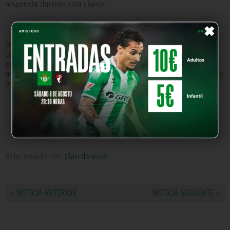
respuesta durante esta charla.
×
Los jugadores también han tenido la oportunidad de conocer qué
cantidad de energía y nutrientes contienen algunos productos
alimenticios. Además, en el taller de lectura de etiquetado
nutricional han podido descubrir las diferencias que existen entre
estos alimentos, y cuál es el mejor momento para tomarlos.
Relacionado con
plan de viaje
« NOTICIA ANTERIOR
NOTICIA SIGUIENTE »