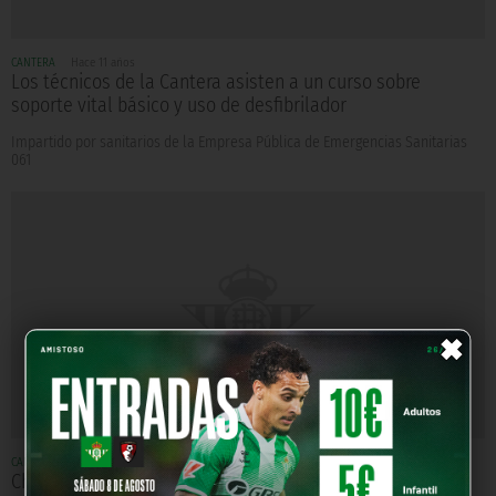
CANTERA
Hace 11 años
Los técnicos de la Cantera asisten a un curso sobre
soporte vital básico y uso de desfibrilador
Impartido por sanitarios de la Empresa Pública de Emergencias Sanitarias
061
×
CANTERA
Hace 12 años
Charla/Taller de educación nutricional en la Residencia