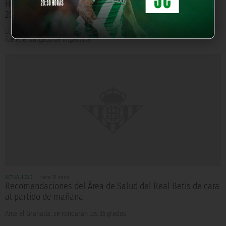
Heliópolis con motivo del Día Mundial de la alimentación
2013
El responsable de la Unidad de Nutrición del Real Betis, Guillermo Gómez,
fue el encargado de impartirla
ACTUALIDAD
Hace 12 años
Recomendaciones del Área de Salud del Real Betis de cara
al partido de mañana
Ante el Granada, se rondarán los 35 grados