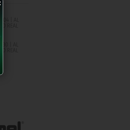
×
/04 | AL
 LO REAL
0
/30 | AL
 LO REAL
0