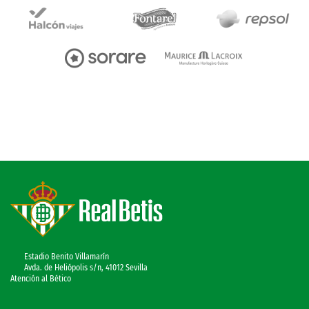
Estadio Benito Villamarín
Avda. de Heliópolis s/n, 41012 Sevilla
Atención al Bético