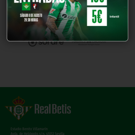
Estadio Benito Villamarín
Avda. de Heliópolis s/n, 41012 Sevilla