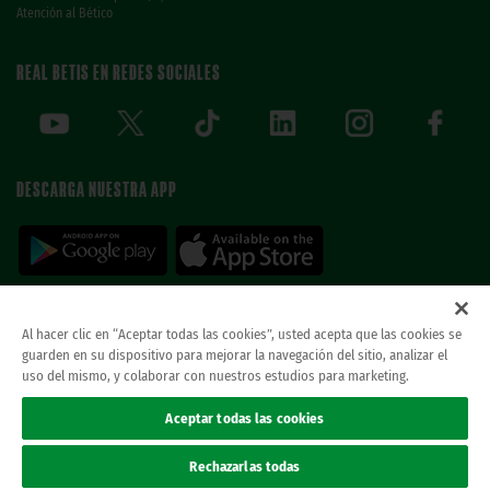
Atención al Bético
REAL BETIS EN REDES SOCIALES
DESCARGA NUESTRA APP
Al hacer clic en “Aceptar todas las cookies”, usted acepta que las cookies se
guarden en su dispositivo para mejorar la navegación del sitio, analizar el
© REAL BETIS BALOMPIE.
esta página web es la única oficial del real betis balompie.
uso del mismo, y colaborar con nuestros estudios para marketing.
todos los derechos reservados.
Avisos legales
Aceptar todas las cookies
Política de privacidad
Cookies
Rechazarlas todas
Accesibilidad