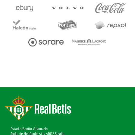
Estadio Benito Villamarín
Avda. de Heliópolis s/n, 41012 Sevilla