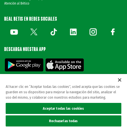
Atención al Bético
REAL BETIS EN REDES SOCIALES
DESCARGA NUESTRA APP
Al hacer clic en “Aceptar todas las cookies”, usted acepta que las cookies se
guarden en su dispositivo para mejorar la navegación del sitio, analizar el
© REAL BETIS BALOMPIE.
esta página web es la única oficial del real betis balompie.
uso del mismo, y colaborar con nuestros estudios para marketing.
todos los derechos reservados.
Avisos legales
Aceptar todas las cookies
Política de privacidad
Cookies
Rechazarlas todas
Accesibilidad