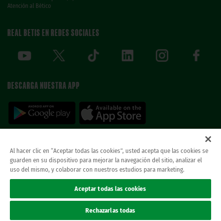
Atención al Bético
REAL BETIS EN REDES SOCIALES
DESCARGA NUESTRA APP
Al hacer clic en “Aceptar todas las cookies”, usted acepta que las cookies se
guarden en su dispositivo para mejorar la navegación del sitio, analizar el
© REAL BETIS BALOMPIE.
esta página web es la única oficial del real betis balompie.
uso del mismo, y colaborar con nuestros estudios para marketing.
todos los derechos reservados.
Avisos legales
Aceptar todas las cookies
Política de privacidad
Cookies
Rechazarlas todas
Accesibilidad