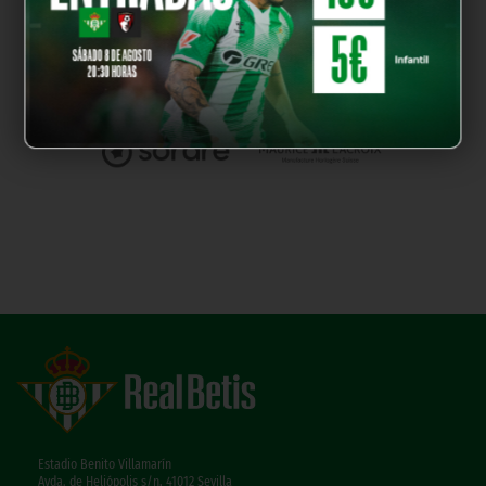
Estadio Benito Villamarín
Avda. de Heliópolis s/n, 41012 Sevilla