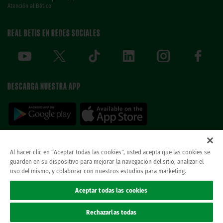
Atención al Bético
REAL BETIS EN REDES SOCIALES
DESCARGA NUESTRA APP
Al hacer clic en “Aceptar todas las cookies”, usted acepta que las cookies se
guarden en su dispositivo para mejorar la navegación del sitio, analizar el
© REAL BETIS BALOMPIE.
esta página web es la única oficial del real betis balompie.
uso del mismo, y colaborar con nuestros estudios para marketing.
todos los derechos reservados.
Avisos legales
Aceptar todas las cookies
Política de privacidad
Cookies
Rechazarlas todas
Accesibilidad