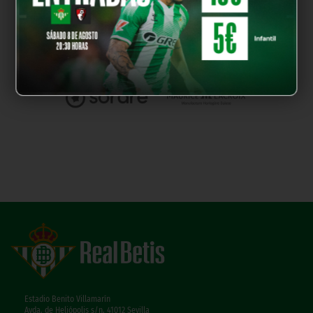
Estadio Benito Villamarín
Avda. de Heliópolis s/n, 41012 Sevilla