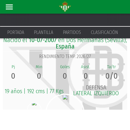
CARLOS DE ROA GARCÍA
PORTADA
PLANTILLA
PARTIDOS
CLASIFICACIÓN
Nacido el
10-07-2007
en Dos Hermanas (Sevilla),
España
RENDIMIENTO TEMP. 2026/27
0
0
0
0
0/0
DEFENSA
19 años
|
192 cms
|
77 Kgs
LATERAL IZQUIERDO