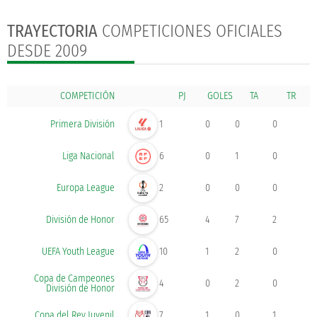
TRAYECTORIA
COMPETICIONES OFICIALES
DESDE 2009
COMPETICIÓN
GOLES
Primera División
1
0
0
0
Liga Nacional
6
0
1
0
Europa League
2
0
0
0
División de Honor
65
4
7
2
UEFA Youth League
10
1
2
0
Copa de Campeones
4
0
2
0
División de Honor
Copa del Rey Juvenil
7
1
0
1